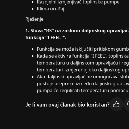
Razdjelni izmjenjivač toplinske pumpe
Klima uređaj
Rješenje
1. Slova “RS” na zaslonu daljinskog upravlja
funkcija “I FEEL"".
Funkcija se može isključiti pritiskom gumb
Kada se aktivira funkcija “I FEEL”, toplins
temperaturu u daljinskom upravljaču i re
temperaturi izmjerenoj oko daljinskog upr
Ako daljinski upravljač ne omogućava slob
postoje prepreke između daljinskog upravl
pumpa će regulirati temperaturu pomoću s
Je li vam ovaj članak bio koristan?