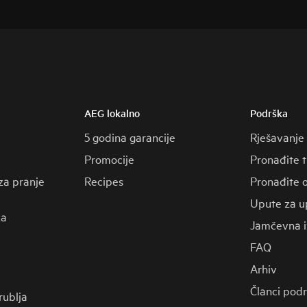
AEG lokalno
Podrška
5 godina garancije
Rješavanje
Promocije
Pronađite 
za pranje
Recipes
Pronađite o
Upute za u
za
Jamčevna i
FAQ
Arhiv
Članci pod
 rublja