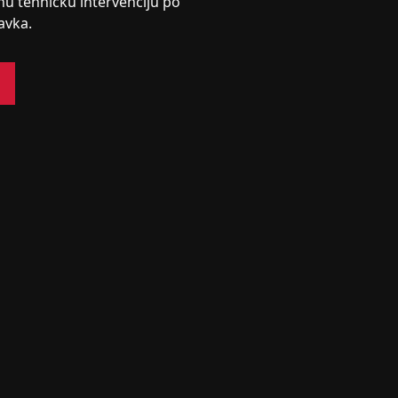
nu tehničku intervenciju po
avka.
s