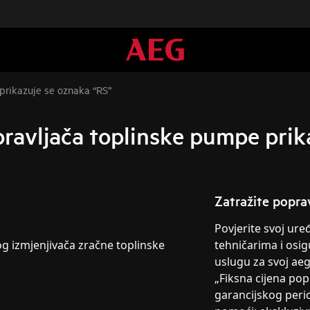
prikazuje se oznaka “RS”
pravljača toplinske pumpe prik
Zatražite popra
Povjerite svoj ur
og izmjenjivača zračne toplinske
tehničarima i osig
uslugu za svoj ae
„Fiksna cijena po
garancijskog peri