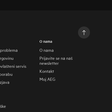
O nama
 problema
O nama
trgovinu
Prijavite se na naš
newsletter
vlašteni servis
Kontakt
porabu
Moj AEG
zjava
rške