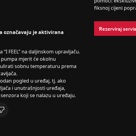
pomoći: ekskluziv
fiksnoj cijeni popr
Rezerviraj servi
ča označavaju je aktivirana
a “I FEEL” na daljinskom upravljaču.
ka pumpa mjerit će okolnu
gulirati sobnu temperaturu prema
avljača.
odan pogled u uređaj, tj. ako
jača i unutrašnjosti uređaja,
enzora koji se nalazu u uređaju.