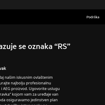
Podrška
azuje se oznaka “RS”
vak
eđaj našim iskusnim ovlaštenim
urajte najbolju profesionalnu
g i AEG proizvod. Ugovorite uslugu
pravka“ kojom vam za uređaje van
oda osiguravamo jedinstven plan