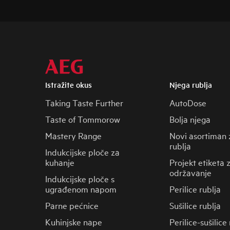
Istražite okus
Njega rublja
Taking Taste Further
AutoDose
Taste of Tommorow
Bolja njega
Mastery Range
Novi asortiman 
rublja
Indukcijske ploče za
kuhanje
Projekt etiketa 
održavanje
Indukcijske ploče s
ugrađenom napom
Perilice rublja
Parne pećnice
Sušilice rublja
Kuhinjske nape
Perilice-sušilice