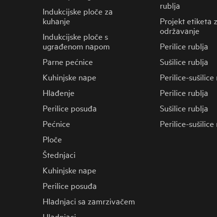
rublja
Indukcijske ploče za
kuhanje
Projekt etiketa 
održavanje
Indukcijske ploče s
ugrađenom napom
Perilice rublja
Parne pećnice
Sušilice rublja
Kuhinjske nape
Perilice-sušilice
Hlađenje
Perilice rublja
Perilice posuđa
Sušilice rublja
Pećnice
Perilice-sušilice
Ploče
Štednjaci
Kuhinjske nape
Perilice posuđa
Hladnjaci sa zamrzivačem
Hladnjaci