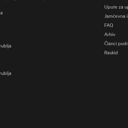
Upute za u
za
Jamčevna i
FAQ
Arhiv
Članci pod
 rublja
Raskid
 rublja