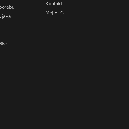
Kontakt
porabu
Moj AEG
zjava
rške