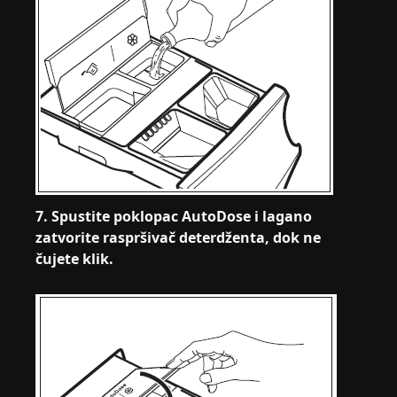
7. Spustite poklopac AutoDose i lagano
zatvorite raspršivač deterdženta, dok ne
čujete klik.