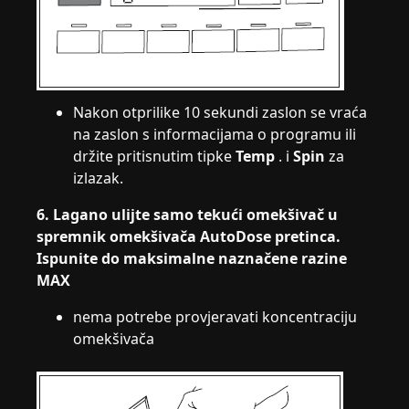
Nakon otprilike 10 sekundi zaslon se vraća
na zaslon s informacijama o programu ili
držite pritisnutim tipke
Temp
. i
Spin
za
izlazak.
6. Lagano ulijte samo tekući omekšivač u
spremnik omekšivača AutoDose pretinca.
Ispunite do maksimalne naznačene razine
MAX
nema potrebe provjeravati koncentraciju
omekšivača