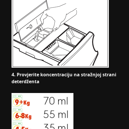
4. Provjerite koncentraciju na stražnjoj strani
deterdženta