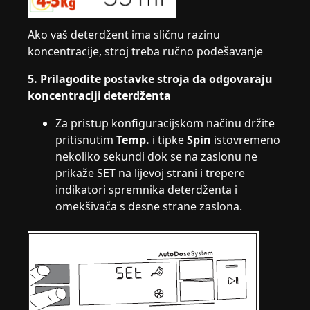
Ako vaš deterdžent ima sličnu razinu
koncentracije, stroj treba ručno podešavanje
5. Prilagodite postavke stroja da odgovaraju
koncentraciji deterdženta
Za pristup konfiguracijskom načinu držite
pritisnutim
Temp.
i tipke
Spin
istovremeno
nekoliko sekundi dok se na zaslonu ne
prikaže SET na lijevoj strani i trepere
indikatori spremnika deterdženta i
omekšivača s desne strane zaslona.