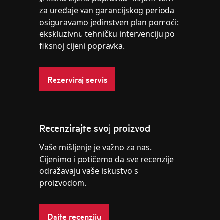
za uređaje van garancijskog perioda
osiguravamo jedinstven plan pomoći:
ekskluzivnu tehničku intervenciju po
fiksnoj cijeni popravka.
Rezerviraj servis
Recenzirajte svoj proizvod
Vaše mišljenje je važno za nas.
Cijenimo i potičemo da sve recenzije
odražavaju vaše iskustvo s
proizvodom.
Dajte recenziju