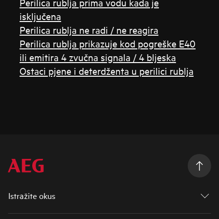
Perilica rublja prima vodu kada je
isključena
Perilica rublja ne radi / ne reagira
Perilica rublja prikazuje kod pogreške E40
ili emitira 4 zvučna signala / 4 bljeska
Ostaci pjene i deterdženta u perilici rublja
Istražite okus