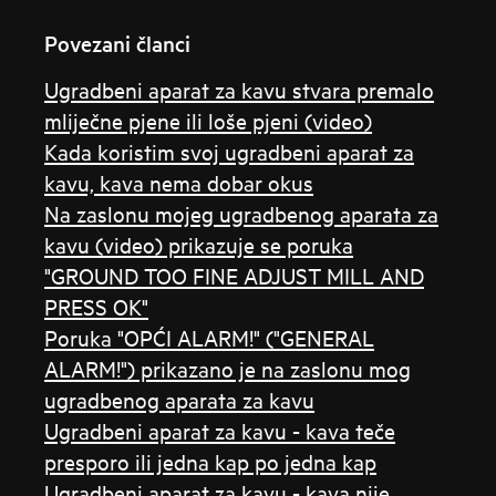
Povezani članci
Ugradbeni aparat za kavu stvara premalo
mliječne pjene ili loše pjeni (video)
Kada koristim svoj ugradbeni aparat za
kavu, kava nema dobar okus
Na zaslonu mojeg ugradbenog aparata za
kavu (video) prikazuje se poruka
"GROUND TOO FINE ADJUST MILL AND
PRESS OK"
Poruka "OPĆI ALARM!" ("GENERAL
ALARM!") prikazano je na zaslonu mog
ugradbenog aparata za kavu
Ugradbeni aparat za kavu - kava teče
presporo ili jedna kap po jedna kap
Ugradbeni aparat za kavu - kava nije