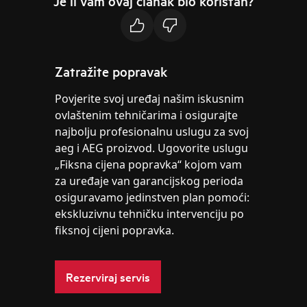
Je li vam ovaj članak bio koristan?
Zatražite popravak
Povjerite svoj uređaj našim iskusnim
ovlaštenim tehničarima i osigurajte
najbolju profesionalnu uslugu za svoj
aeg i AEG proizvod. Ugovorite uslugu
„Fiksna cijena popravka“ kojom vam
za uređaje van garancijskog perioda
osiguravamo jedinstven plan pomoći:
ekskluzivnu tehničku intervenciju po
fiksnoj cijeni popravka.
Rezerviraj servis