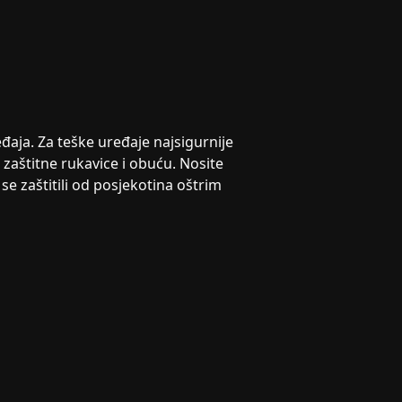
đaja. Za teške uređaje najsigurnije
e zaštitne rukavice i obuću. Nosite
e zaštitili od posjekotina oštrim