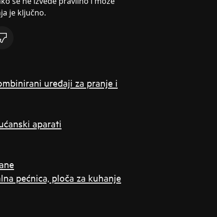
ko se ne izvede pravilno i može
a je ključno.
kombinirani uređaji za pranje i
kućanski aparati
rane
alna pećnica, ploča za kuhanje