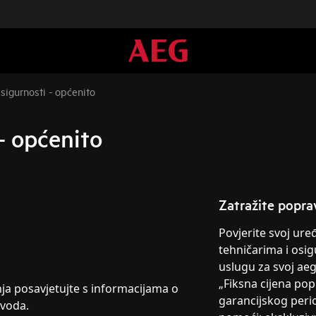
 sigurnosti - općenito
 - općenito
Zatražite popra
Povjerite svoj ur
tehničarima i osig
uslugu za svoj ae
„Fiksna cijena po
nja posavjetujte s informacijama o
garancijskog peri
zvoda.