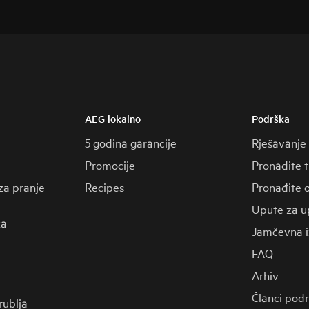
AEG lokalno
Podrška
5 godina garancije
Rješavanje
Promocije
Pronađite 
za pranje
Recipes
Pronađite o
Upute za u
za
Jamčevna i
FAQ
Arhiv
Članci pod
 rublja