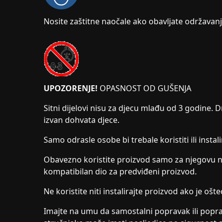
Nosite zaštitne naočale ako obavljate održavanje
UPOZORENJE!
OPASNOST OD GUŠENJA
Sitni dijelovi nisu za djecu mlađu od 3 godine. D
izvan dohvata djece.
Samo odrasle osobe bi trebale koristiti ili instal
Obavezno koristite proizvod samo za njegovu nam
kompatibilan dio za predviđeni proizvod.
Ne koristite niti instalirajte proizvod ako je ošte
Imajte na umu da samostalni popravak ili poprav