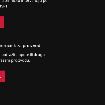
nu tehničku intervenciju po
avka.
s
riručnik za proizvod
i potražite upute ili drugu
vašem proizvodu.
k