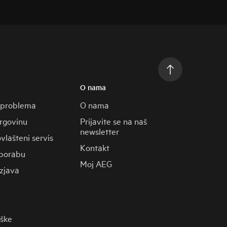
O nama
 problema
O nama
trgovinu
Prijavite se na naš
newsletter
vlašteni servis
Kontakt
porabu
Moj AEG
zjava
rške