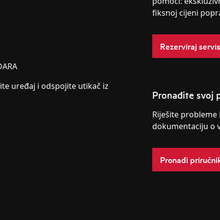
pomoći: ekskluziv
fiksnoj cijeni popr
Rezerviraj servi
DARA
ite uređaj i odspojite utikač iz
Pronađite svoj p
Riješite probleme 
dokumentaciju o 
Pronađi priručni