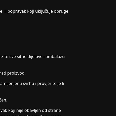
 ili popravak koji uključuje opruge.
ržite sve sitne dijelove i ambalažu
irati proizvod.
ijenjenu svrhu i provjerite je li
ćen.
ak koji nije obavljen od strane