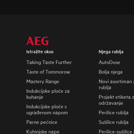
Istražite okus
Njega rublja
Taking Taste Further
AutoDose
Taste of Tommorow
Bolja njega
Mastery Range
Novi asortiman 
rublja
Indukcijske ploče za
kuhanje
Projekt etiketa 
održavanje
Indukcijske ploče s
ugrađenom napom
Perilice rublja
Parne pećnice
Sušilice rublja
Kuhinjske nape
Perilice-sušilice