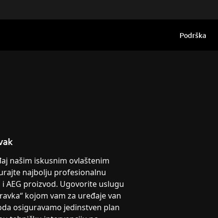
Podrška
vak
eđaj našim iskusnim ovlaštenim
urajte najbolju profesionalnu
g i AEG proizvod. Ugovorite uslugu
pravka“ kojom vam za uređaje van
oda osiguravamo jedinstven plan