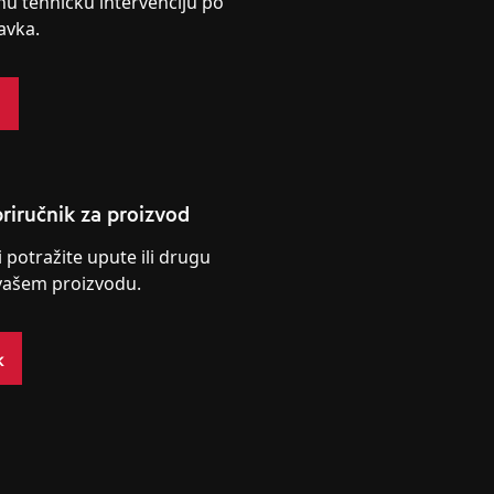
nu tehničku intervenciju po
avka.
s
riručnik za proizvod
i potražite upute ili drugu
vašem proizvodu.
k