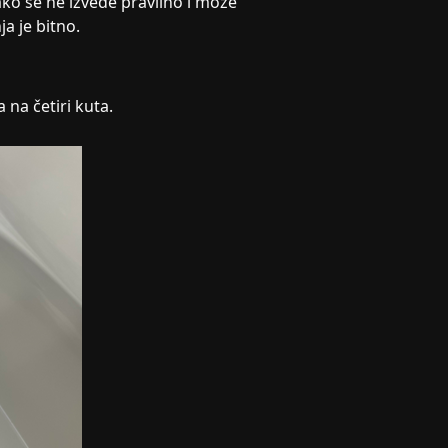
ko se ne izvede pravilno i može
a je bitno.
 na četiri kuta.