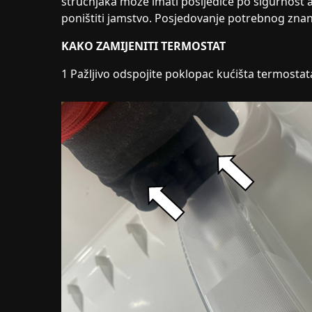
stručnjaka može imati posljedice po sigurnost a
poništiti jamstvo. Posjedovanje potrebnog znanj
KAKO ZAMIJENITI TERMOSTAT
1 Pažljivo odspojite poklopac kućišta termostata