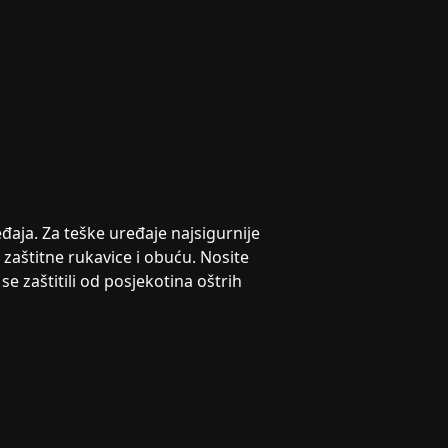
đaja. Za teške uređaje najsigurnije
e zaštitne rukavice i obuću. Nosite
e zaštitili od posjekotina oštrih