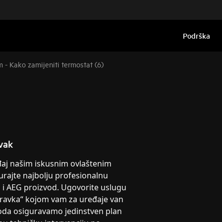
Podrška
 - Kako zamijeniti termostat (6)
vak
eđaj našim iskusnim ovlaštenim
urajte najbolju profesionalnu
g i AEG proizvod. Ugovorite uslugu
pravka“ kojom vam za uređaje van
oda osiguravamo jedinstven plan