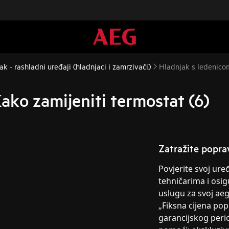
k - rashladni uređaji (hladnjaci i zamrzivači)
Hladnjak s ledenicom
ako zamijeniti termostat (6)
Zatražite popra
Povjerite svoj ur
tehničarima i osig
uslugu za svoj ae
„Fiksna cijena po
garancijskog peri