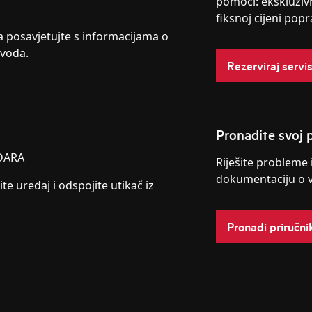
pomoći: ekskluziv
fiksnoj cijeni popr
ja posavjetujte s informacijama o
zvoda.
Rezerviraj servi
Pronađite svoj p
DARA
Riješite probleme 
dokumentaciju o 
ite uređaj i odspojite utikač iz
Pronađi priručni