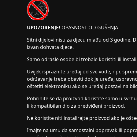
UPOZORENJE!
OPASNOST OD GUŠENJA
Sitni dijelovi nisu za djecu mlađu od 3 godine. D
izvan dohvata djece.
Samo odrasle osobe bi trebale koristiti ili instal
Uvijek ispraznite uređaj od sve vode, npr. sprem
održavanje treba obaviti dok je uređaj uspravn
oštetiti elektroniku ako se uređaj postavi na bil
Pobrinite se da proizvod koristite samo u svrhu 
li kompatibilan dio za predviđeni proizvod.
Ne koristite niti instalirajte proizvod ako je ošte
Imajte na umu da samostalni popravak ili poprav