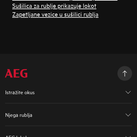
Sušilica za rublje prikazuje lokot
Zapetljane vezice u sušilici rublja
Istražite okus
Njega rublja