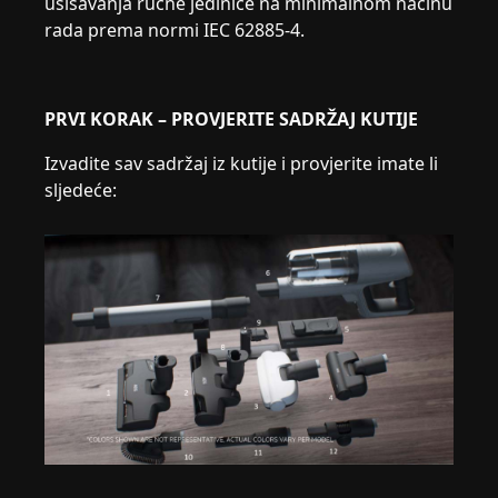
usisavanja ručne jedinice na minimalnom načinu
rada prema normi IEC 62885-4.
PRVI KORAK – PROVJERITE SADRŽAJ KUTIJE
Izvadite sav sadržaj iz kutije i provjerite imate li
sljedeće: