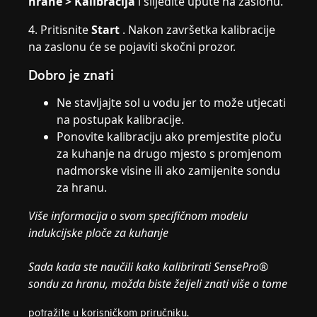
hrane > Kalibracija
i slijedite upute na zaslonu.
4. Pritisnite
Start
. Nakon završetka kalibracije
na zaslonu će se pojaviti skočni prozor.
Dobro je znati
Ne stavljajte sol u vodu jer to može utjecati
na postupak kalibracije.
Ponovite kalibraciju ako premjestite ploču
za kuhanje na drugo mjesto s promjenom
nadmorske visine ili ako zamijenite sondu
za hranu.
Više informacija o svom specifičnom modelu
indukcijske ploče za kuhanje
Sada kada ste naučili kako kalibrirati SensePro®
sondu za hranu, možda biste željeli znati više o tome
potražite u korisničkom priručniku.